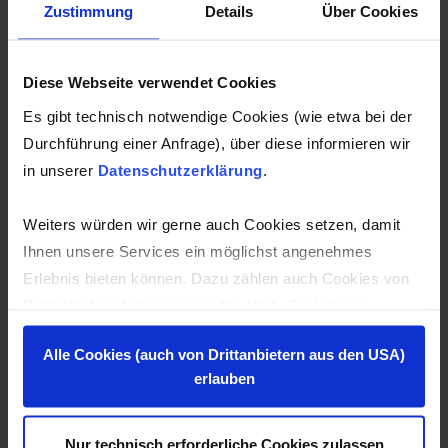
Zustimmung
Details
Über Cookies
Diese Webseite verwendet Cookies
WEITER INFORMATIONEN AUF IVECO-
ÖSTERREICH
Es gibt technisch notwendige Cookies (wie etwa bei der
Durchführung einer Anfrage), über diese informieren wir
in unserer
Datenschutzerklärung
.
Weiters würden wir gerne auch Cookies setzen, damit
IVECO Reparatur mit Expertise und
Ihnen unsere Services ein möglichst angenehmes
Leidenschaft
Erlebnis bieten können. Dazu zählen auch Cookies von
Drittanbietern teilweise aus den USA. Sie können
Egal ob routine IVECO Service oder komplexe IVECO
entweder alle Cookies akzeptieren und diese in der
Reparatur - unser Team von Experten steht Ihnen zur
Alle Cookies (auch von Drittanbietern aus den USA)
Zukunft jederzeit widerrufen oder der Verwendung von
Seite. Wir verfügen über das neueste technische Know-
erlauben
Cookies, die nicht technisch erforderlich sind,
how und die modernsten Werkzeuge, um Ihr IVECO
widersprechen.
Fahrzeug schnell und effizient wieder auf die Straße zu
bringen.
Nur technisch erforderliche Cookies zulassen