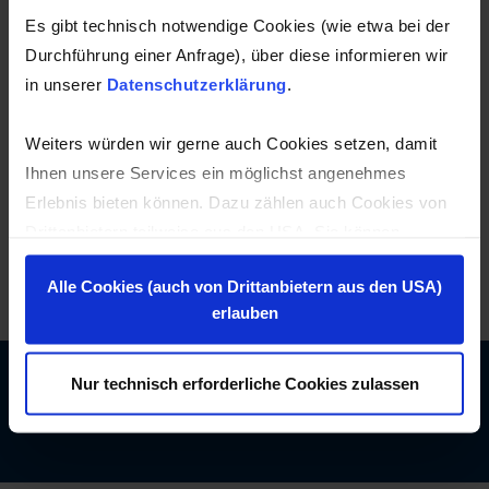
Es gibt technisch notwendige Cookies (wie etwa bei der
Durchführung einer Anfrage), über diese informieren wir
in unserer
Datenschutzerklärung
.
Weiters würden wir gerne auch Cookies setzen, damit
Ihnen unsere Services ein möglichst angenehmes
Erlebnis bieten können. Dazu zählen auch Cookies von
Drittanbietern teilweise aus den USA. Sie können
entweder alle Cookies akzeptieren und diese in der
LKW Reife werden gewaschen
Alle Cookies (auch von Drittanbietern aus den USA)
Zukunft jederzeit widerrufen oder der Verwendung von
erlauben
Cookies, die nicht technisch erforderlich sind,
widersprechen.
Haben Sie Fragen zu speziellen Themen?
Nur technisch erforderliche Cookies zulassen
Kontaktieren Sie uns!
Zu den Anbietern aus der USA: Sie können diese auch
einzeln abwählen oder zulassen. Der Hintergrund dazu
ist, dass es in den USA kein dem europäischen