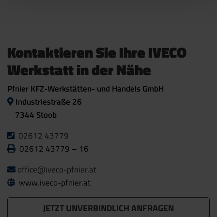
Datenschutz entsprechendes Schutzniveau gibt und wir
einerseits Ihnen eine perfekte Dienstleistung bieten
wollen und andererseits auch die Wahlmöglichkeit, wie
wir dabei mit Ihren Daten umgehen sollen.
Kontaktieren Sie Ihre IVECO
Werkstatt in der Nähe
Sollten Sie Fragen haben, dann ist
unsere
Datenschutzerklärung
ein guter Ort, um über die
Pfnier KFZ-Werkstätten- und Handels GmbH
Verarbeitung Ihrer Daten, Ihre Rechte und unsere
Industriestraße 26
Pflichten nachzulesen.
7344 Stoob
02612 43779
02612 43779 – 16
office@iveco-pfnier.at
www.iveco-pfnier.at
JETZT UNVERBINDLICH ANFRAGEN