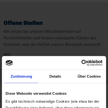
Offene Stellen
Wir setzen bei unseren MitarbeiterInnen auf
Persönlichkeiten und fördern individuelle Stärken des
Einzelnen, was die Vielfalt unserer Werkstatt ausmacht.
KFZ-
mehr erfahren »
Techniker/Mechaniker
Zustimmung
Details
Über Cookies
Diese Webseite verwendet Cookies
Es gibt technisch notwendige Cookies (wie etwa bei der
Durchführung einer Anfrage), über diese informieren wir