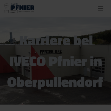
Karriere bei
IVECO Pfnier in
Oberpullendorf