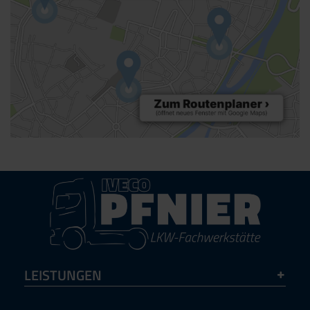
wollen und andererseits auch die Wahlmöglichkeit, wie
wir dabei mit Ihren Daten umgehen sollen.
Sollten Sie Fragen haben, dann ist
unsere
Datenschutzerklärung
ein guter Ort, um über die
Verarbeitung Ihrer Daten, Ihre Rechte und unsere
Pflichten nachzulesen.
LEISTUNGEN